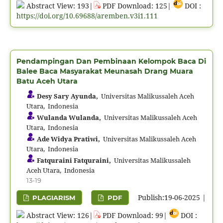
Abstract View: 193|
PDF Download: 125|
DOI :
https://doi.org/10.69688/aremben.v3i1.111
Pendampingan Dan Pembinaan Kelompok Baca Di
Balee Baca Masyarakat Meunasah Drang Muara
Batu Aceh Utara
Desy Sary Ayunda,
Universitas Malikussaleh Aceh
Utara, Indonesia
Wulanda Wulanda,
Universitas Malikussaleh Aceh
Utara, Indonesia
Ade Widya Pratiwi,
Universitas Malikussaleh Aceh
Utara, Indonesia
Fatquraini Fatquraini,
Universitas Malikussaleh
Aceh Utara, Indonesia
13-19
Publish:19-06-2025 |
PLAGIARISM
PDF
Abstract View: 126|
PDF Download: 99|
DOI :