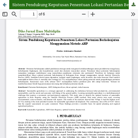
Sistem Pendukung Keputusan Penentuan Lokasi Pertanian Berkelanjutan Menggunakan Metode AHP