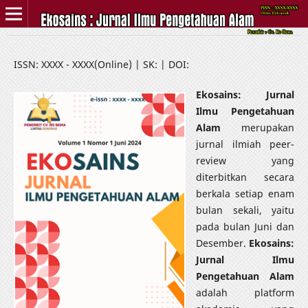
ISSN: XXXX - XXXX(Online) | SK: | DOI:
Ekosains: Jurnal
Ilmu Pengetahuan
Alam
merupakan
jurnal ilmiah peer-
review yang
diterbitkan secara
berkala setiap enam
bulan sekali, yaitu
pada bulan Juni dan
Desember.
Ekosains:
Jurnal Ilmu
Pengetahuan Alam
adalah platform