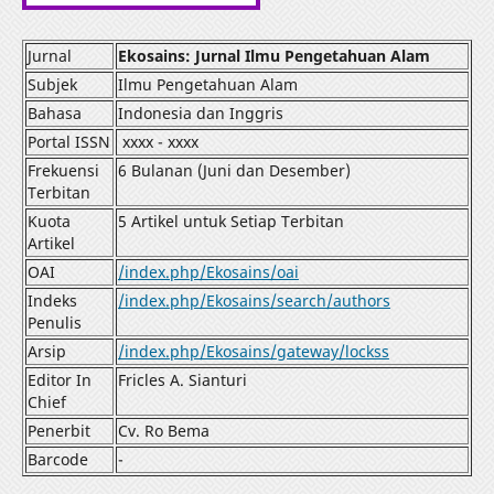
Jurnal
Ekosains: Jurnal Ilmu Pengetahuan Alam
Subjek
Ilmu Pengetahuan Alam
Bahasa
Indonesia dan Inggris
Portal ISSN
xxxx - xxxx
Frekuensi
6 Bulanan (Juni dan Desember)
Terbitan
Kuota
5 Artikel untuk Setiap Terbitan
Artikel
OAI
/index.php/Ekosains/oai
Indeks
/index.php/Ekosains/search/authors
Penulis
Arsip
/index.php/Ekosains/gateway/lockss
Editor In
Fricles A. Sianturi
Chief
Penerbit
Cv. Ro Bema
Barcode
-